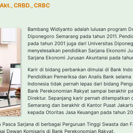
 Akt., CRBD., CRBC
Bambang Widiyanto adalah lulusan program Do
Diponegoro Semarang pada tahun 2011. Pendid
pada tahun 2001 juga dari Universitas Dipone
menyelesaikan pendidikan Sarjana Ekonomi J
Sarjana Ekonomi Jurusan Akuntansi pada tahu
Karir di bidang perbankan dimulai di Bank Ind
Pendidikan Pemeriksa dan Analis Bank selama s
Indonesia tidak pernah lepas dari bidang Pe
Bank Perekonomian Rakyat sampai berakhir pa
Direktur. Sepanjang karir pernah ditempatkan 
Semarang dan berakhir di Kantor Pusat Jakar
kepada Otoritas Jasa Keuangan pada tahun 20
am Pasca Sarjana di berbagai Perguruan Tinggi Swasta dan F
ebagai Dewan Komisaris di Bank Perekonomian Rakyat.