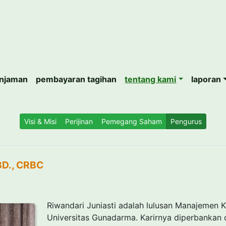
injaman
pembayaran tagihan
tentang kami
laporan
Visi & Misi
Perijinan
Pemegang Saham
Pengurus
RBD., CRBC
Riwandari Juniasti adalah lulusan Manajemen
Universitas Gunadarma. Karirnya diperbankan d